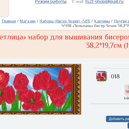
Режим работы
fs21-shop@mail.ru
E-mail:
Главная
/
Магазин
/
Наборы (бисер Чехия) -50%
/
Картины
/
Другие 
№018 «Тюльпаны» бисер Чехия 38,2*19
етлица» набор для вышивания бисеро
38,2*19,7см (
018
%
9
1 
Добавить ра