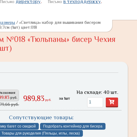
директору
.
в техподдержку
.
Письмо
Письмо
размеры
/
«Светлица» набор для вышивания бисером
,7см (1шт) цвет:018
м №018 «Тюльпаны» бисер Чехия
1шт)
На складе: 40 шт.
Экономия
989,83
89.83
руб.
за 1шт
руб.
979,66 руб.
Сопутствующие товары:
мку багет со скидкой
Подобрать контейнер для бисера
Товары для рукоделия (Пяльцы, иглы, леска)