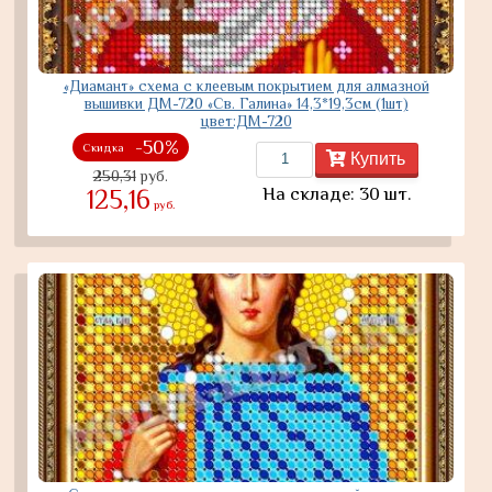
«Диамант» схема с клеевым покрытием для алмазной
вышивки ДМ-720 «Св. Галина» 14,3*19,3см (1шт)
цвет:ДМ-720
-50%
Скидка
Купить
250,31
руб.
На складе: 30 шт.
125,16
руб.