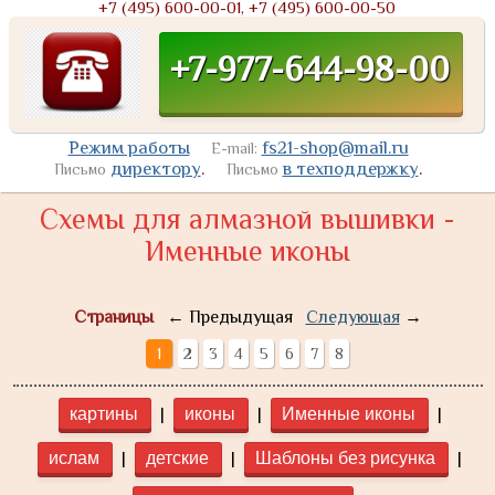
+7 (495) 600-00-01, +7 (495) 600-00-50
+7-977-644-98-00
Режим работы
fs21-shop@mail.ru
E-mail:
директору
.
в техподдержку
.
Письмо
Письмо
Схемы для алмазной вышивки -
Именные иконы
Страницы
← Предыдущая
Следующая
→
1
2
3
4
5
6
7
8
|
|
|
картины
иконы
Именные иконы
|
|
|
ислам
детские
Шаблоны без рисунка