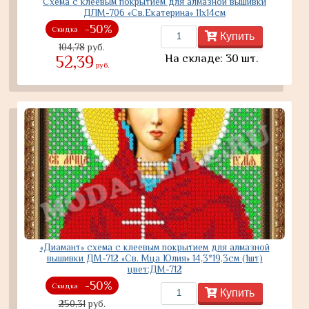
Схема с клеевым покрытием для алмазной вышивки
ДЛМ-706 «Св.Екатерина» 11х14см
-50%
Скидка
Купить
104,78
руб.
На складе: 30 шт.
52,39
руб.
«Диамант» схема с клеевым покрытием для алмазной
вышивки ДМ-712 «Св. Мца Юлия» 14,3*19,3см (1шт)
цвет:ДМ-712
-50%
Скидка
Купить
250,31
руб.