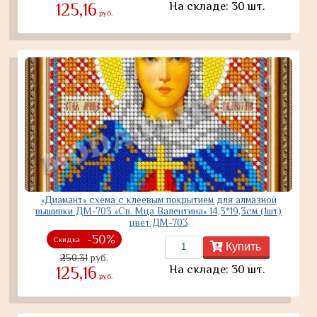
На складе: 30 шт.
125,16
руб.
«Диамант» схема с клеевым покрытием для алмазной
вышивки ДМ-703 «Св. Мца Валентина» 14,3*19,3см (1шт)
цвет:ДМ-703
-50%
Скидка
Купить
250,31
руб.
На складе: 30 шт.
125,16
руб.