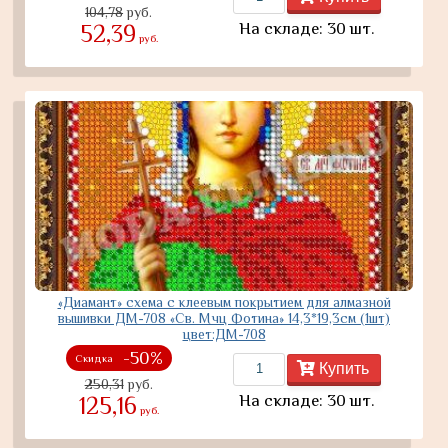
104,78
руб.
На складе: 30 шт.
52,39
руб.
«Диамант» схема с клеевым покрытием для алмазной
вышивки ДМ-708 «Св. Мчц Фотина» 14,3*19,3см (1шт)
цвет:ДМ-708
-50%
Скидка
Купить
250,31
руб.
На складе: 30 шт.
125,16
руб.