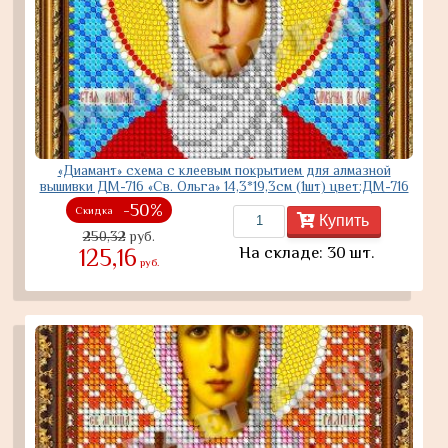
«Диамант» схема с клеевым покрытием для алмазной
вышивки ДМ-716 «Св. Ольга» 14,3*19,3см (1шт) цвет:ДМ-716
-50%
Скидка
Купить
250,32
руб.
На складе: 30 шт.
125,16
руб.