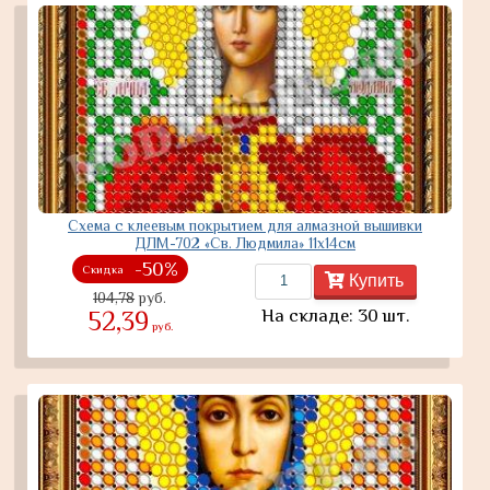
Схема с клеевым покрытием для алмазной вышивки
ДЛМ-702 «Св. Людмила» 11х14см
-50%
Скидка
Купить
104,78
руб.
На складе: 30 шт.
52,39
руб.