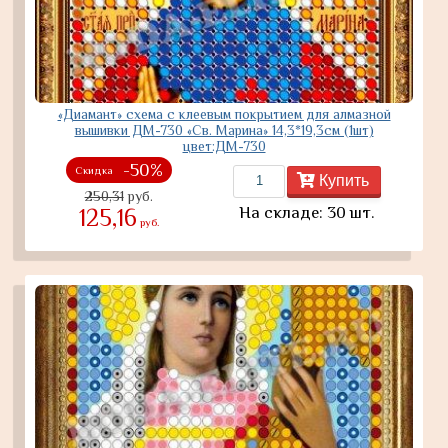
«Диамант» схема с клеевым покрытием для алмазной
вышивки ДМ-730 «Св. Марина» 14,3*19,3см (1шт)
цвет:ДМ-730
-50%
Скидка
Купить
250,31
руб.
На складе: 30 шт.
125,16
руб.