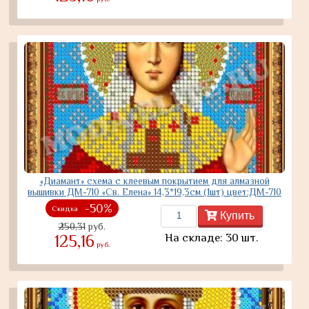
«Диамант» схема с клеевым покрытием для алмазной
вышивки ДМ-710 «Св. Елена» 14,3*19,3см (1шт) цвет:ДМ-710
-50%
Скидка
Купить
250,31
руб.
На складе: 30 шт.
125,16
руб.