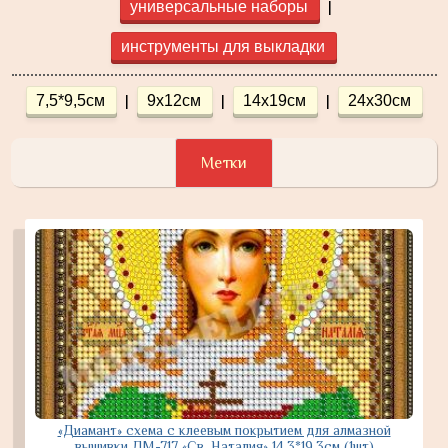
|
универсальные наборы
инструменты для выкладки
|
|
|
7,5*9,5см
9х12см
14x19см
24x30см
Метки
«Диамант» схема с клеевым покрытием для алмазной
вышивки ДМ-717 «Св. Наталия» 14,3*19,3см (1шт)