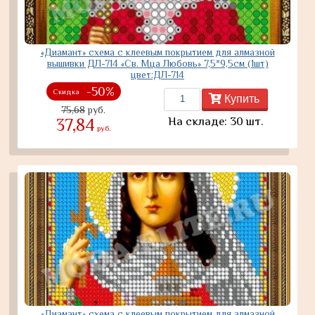
«Диамант» схема с клеевым покрытием для алмазной
вышивки ДЛ-714 «Св. Мца Любовь» 7,5*9,5см (1шт)
цвет:ДЛ-714
-50%
Скидка
Купить
75,68
руб.
На складе: 30 шт.
37,84
руб.
«Диамант» схема с клеевым покрытием для алмазной