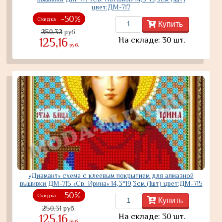
цвет:ДМ-717
-50%
Скидка
Купить
250,32
руб.
На складе: 30 шт.
125,16
руб.
«Диамант» схема с клеевым покрытием для алмазной
вышивки ДМ-715 «Св. Ирина» 14,3*19,3см (1шт) цвет:ДМ-715
-50%
Скидка
Купить
250,31
руб.
На складе: 30 шт.
125,16
руб.