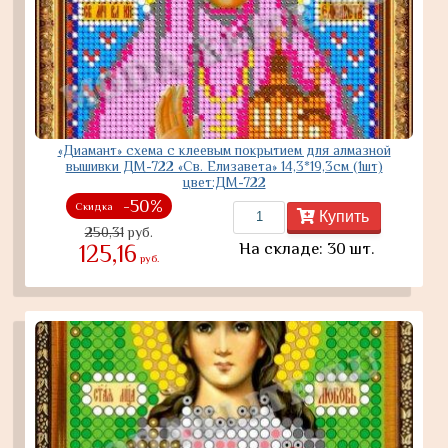
«Диамант» схема с клеевым покрытием для алмазной
вышивки ДМ-722 «Св. Елизавета» 14,3*19,3см (1шт)
цвет:ДМ-722
-50%
Скидка
Купить
250,31
руб.
На складе: 30 шт.
125,16
руб.