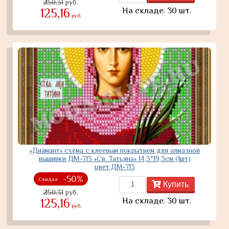
250,31
руб.
На складе: 30 шт.
125,16
руб.
«Диамант» схема с клеевым покрытием для алмазной
вышивки ДМ-713 «Св. Татьяна» 14,3*19,3см (1шт)
цвет:ДМ-713
-50%
Скидка
Купить
250,31
руб.
На складе: 30 шт.
125,16
руб.