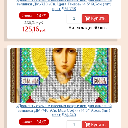
вышивки ДМ-728 «Св. Црца Тамара» 14,3*19,3см (1шт)
цвет:ДМ-728
-50%
Скидка
Купить
250,31
руб.
На складе: 30 шт.
125,16
руб.
«Диамант» схема с клеевым покрытием для алмазной
вышивки ДМ-740 «Св. Мца София» 14,3*19,3см (1шт)
цвет:ДМ-740
-50%
Скидка
Купить