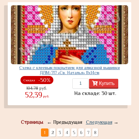
Схема с клеевым покрытием для алмазной вышивки
ДЛМ-717 «Св. Наталья» 11х14см
-50%
Скидка
Купить
104,78
руб.
На складе: 30 шт.
52,39
руб.
Страницы
← Предыдущая
Следующая
→
1
2
3
4
5
6
7
8