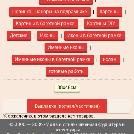
|
|
Новинка - наборы на подрамнике
Картины
|
|
Картины в багетной рамке
Картины DIY
|
|
|
Детские
Иконы
Иконы в багетной рамке
|
Именные иконы
|
|
Именные иконы в багетной рамке
ислам
готовые работы
38x48см
Выкладка (полная/частичная)
К сожалению, в этом разделе нет товаров.
© 2000 — 2026 «Мода и стиль» швейная фурнитура и
аксессуары