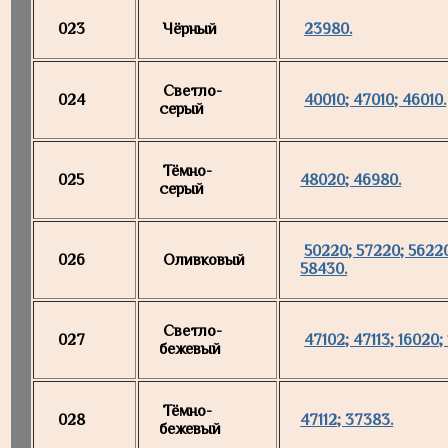
023
Чёрный
23980.
Светло-
024
40010; 47010; 46010.
серый
Тёмно-
025
48020; 46980.
серый
50220; 57220; 56220
026
Оливковый
58430.
Светло-
027
47102; 47113; 16020;
бежевый
Тёмно-
028
47112; 37383.
бежевый