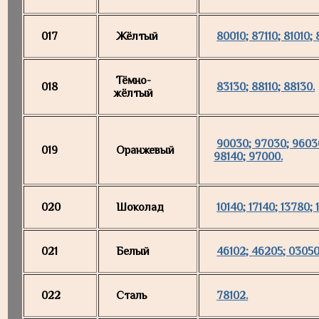
017
Жёлтый
80010; 87110; 81010;
Тёмно-
018
83130; 88110; 88130.
жёлтый
90030; 97030; 96030
019
Оранжевый
98140; 97000.
020
Шоколад
10140; 17140; 13780; 
021
Белый
46102; 46205; 03050
022
Сталь
78102.