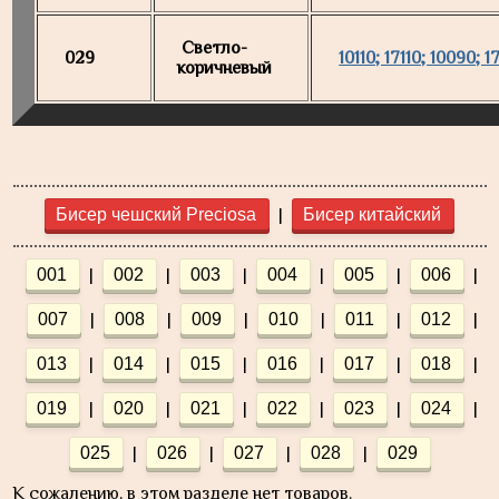
Светло-
029
10110; 17110; 10090; 
коричневый
|
Бисер чешский Preciosa
Бисер китайский
|
|
|
|
|
|
001
002
003
004
005
006
|
|
|
|
|
|
007
008
009
010
011
012
|
|
|
|
|
|
013
014
015
016
017
018
|
|
|
|
|
|
019
020
021
022
023
024
|
|
|
|
025
026
027
028
029
К сожалению, в этом разделе нет товаров.