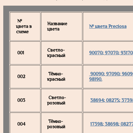
№
Название
цвета в
№ цвета Preciosa
цвета
схеме
Светло-
001
90070; 97070; 93170;
красный
Тёмно-
90090; 97090; 96090
002
красный
98190.
Светло-
003
38694; 08275; 3739
розовый
Тёмно-
004
17398; 38698; 0827
розовый