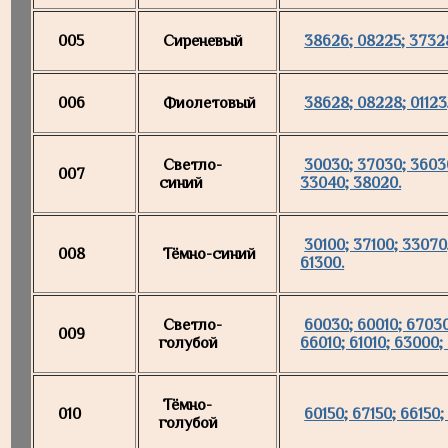
005
Сиреневый
38626; 08225; 3732
006
Фиолетовый
38628; 08228; 01123
Светло-
30030; 37030; 36030
007
синий
33040; 38020.
30100; 37100; 33070
008
Тёмно-синий
61300.
Светло-
60030; 60010; 67030
009
голубой
66010; 61010; 63000;
Тёмно-
010
60150; 67150; 66150;
голубой