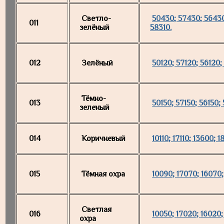
Светло-
50430; 57430; 56430
011
зелёный
58310.
012
Зелёный
50120; 57120; 56120;
Тёмно-
013
50150; 57150; 56150;
зеленый
014
Коричневый
10110; 17110; 13600; 1
015
Тёмная охра
10090; 17070; 16070;
Светлая
016
10050;
17020
;
16020
охра