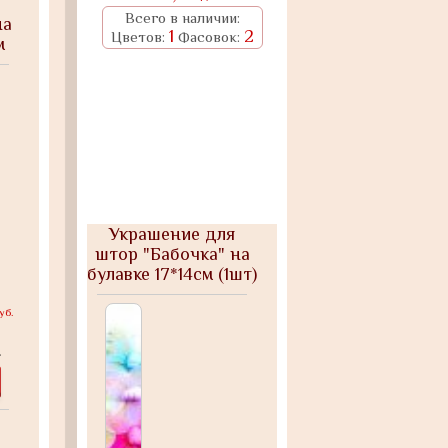
Всего в наличии:
на
1
2
Цветов:
Фасовок:
м
ой
Украшение для
штор "Бабочка" на
булавке 17*14см (1шт)
цвет:ассорти
уб.
.