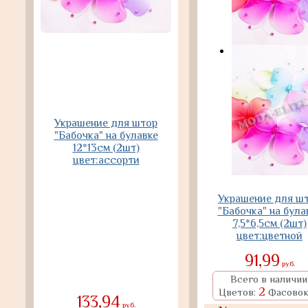
Украшение для штор
"Бабочка" на булавке
12*13см (2шт)
цвет:ассорти
Украшение для ш
"Бабочка" на була
7,5*6,5см (2шт)
цвет:цветной
91,99
руб.
Всего в наличии
2
Цветов:
Фасовок
133,94
руб.