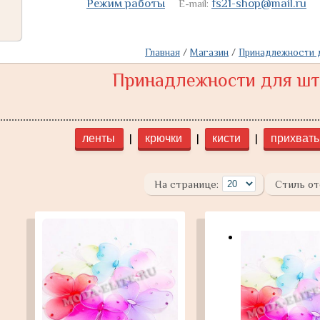
Режим работы
fs21-shop@mail.ru
E-mail:
Главная
/
Магазин
/
Принадлежности 
Принадлежности для шт
|
|
|
ленты
крючки
кисти
прихват
На странице:
Стиль от