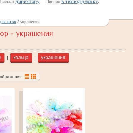
директору
.
в техподдержку
.
Письмо
Письмо
для штор
/
украшения
ор - украшения
|
|
ы
кольца
украшения
ображения: