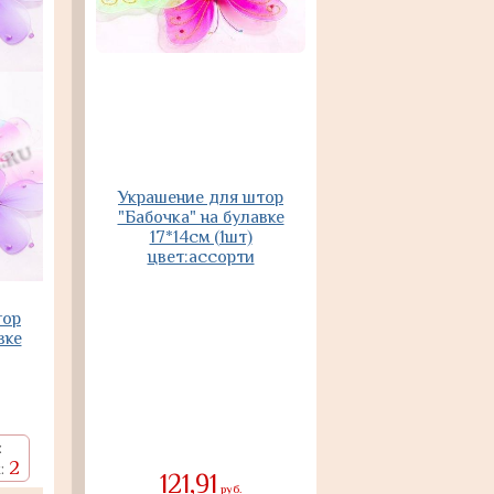
Украшение для штор
"Бабочка" на булавке
17*14см (1шт)
цвет:ассорти
тор
вке
:
2
:
121,91
руб.