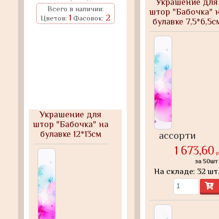
Украшение для
Всего в наличии:
штор "Бабочка" 
1
2
Цветов:
Фасовок:
булавке 7,5*6,5с
(2шт) цвет:цветн
Украшение для
штор "Бабочка" на
булавке 12*13см
ассорти
(2шт) цвет:ассорти
1 673,60
р
за 50шт
На складе: 32 шт