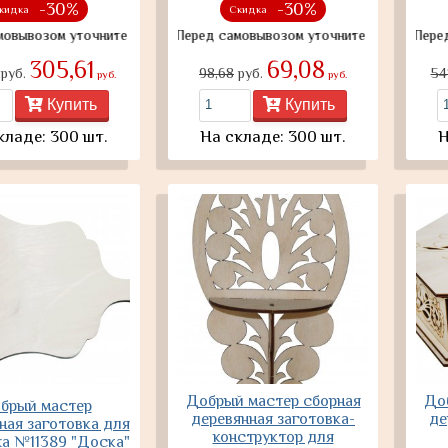
-30%
-30%
кидка
Скидка
ом уточните наличие товара
Перед самовывозом уточните наличие товара
Перед самов
305,61
69,08
руб.
98,68
руб.
54
руб.
руб.
Купить
Купить
кладе: 300 шт.
На складе: 300 шт.
Н
Добрый мастер сборная
До
брый мастер
деревянная заготовка-
де
ная заготовка для
конструктор для
а №11389 "Доска"