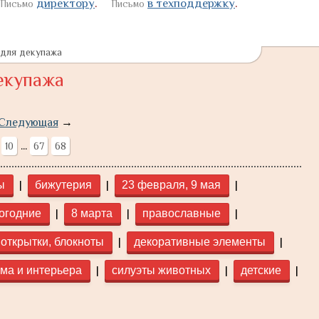
директору
.
в техподдержку
.
Письмо
Письмо
 для декупажа
екупажа
Следующая
→
...
10
67
68
|
|
|
ы
бижутерия
23 февраля, 9 мая
|
|
|
огодние
8 марта
православные
|
|
открытки, блокноты
декоративные элементы
|
|
|
ома и интерьера
силуэты животных
детские