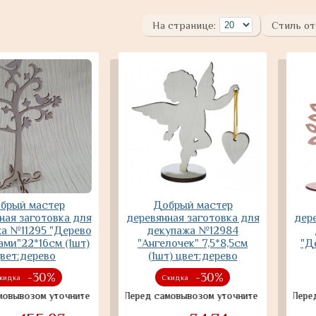
На странице:
Стиль от
брый мастер
Добрый мастер
ная заготовка для
деревянная заготовка для
дере
а №11295 "Дерево
декупажа №12984
ами"22*16см (1шт)
"Ангелочек" 7,5*8,5см
"Д
вет:дерево
(1шт) цвет:дерево
-30%
-30%
кидка
Скидка
ом уточните наличие товара
Перед самовывозом уточните наличие товара
Перед самов