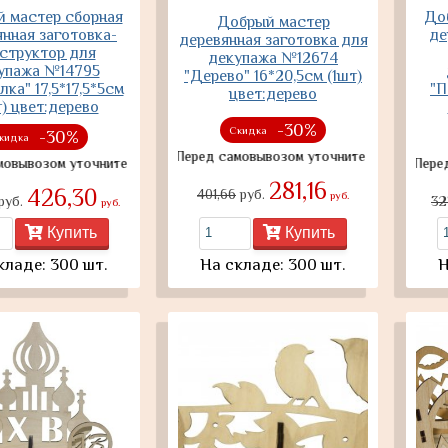
 мастер сборная
До
Добрый мастер
нная заготовка-
де
деревянная заготовка для
структор для
декупажа №12674
упажа №14795
"Дерево" 16*20,5см (1шт)
ка" 17,5*17,5*5см
"П
цвет:дерево
т) цвет:дерево
-30%
Скидка
-30%
кидка
Перед самовывозом уточните наличие товара
ом уточните наличие товара
Перед самов
281,16
426,30
401,66
руб.
руб.
руб.
32
руб.
Купить
Купить
кладе: 300 шт.
На складе: 300 шт.
Н