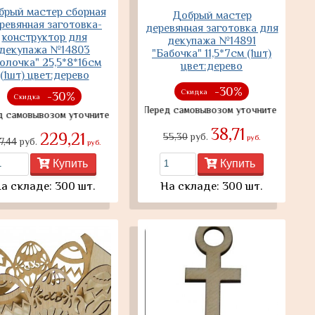
брый мастер сборная
Добрый мастер
ревянная заготовка-
деревянная заготовка для
конструктор для
декупажа №14891
декупажа №14803
"Бабочка" 11,5*7см (1шт)
олочка" 25,5*8*16см
цвет:дерево
(1шт) цвет:дерево
-30%
Скидка
-30%
Скидка
Перед самовывозом уточните наличие товар
ывозом уточните наличие товара
38,71
229,21
55,30
руб.
руб.
7,44
руб.
руб.
Купить
Купить
а складе: 300 шт.
На складе: 300 шт.