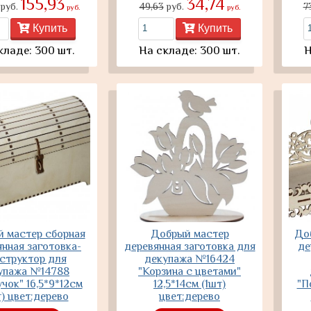
155,93
34,74
руб.
49,63
руб.
7
руб.
руб.
Купить
Купить
кладе: 300 шт.
На складе: 300 шт.
Н
 мастер сборная
Добрый мастер
До
нная заготовка-
деревянная заготовка для
де
структор для
декупажа №16424
упажа №14788
"Корзина с цветами"
чок" 16,5*9*12см
12,5*14см (1шт)
"П
т) цвет:дерево
цвет:дерево