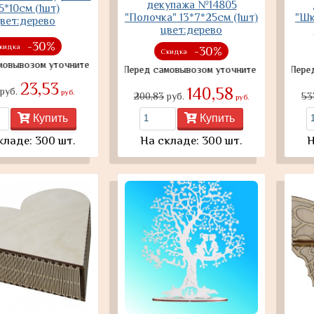
декупажа №14805
5*10см (1шт)
"Полочка" 13*7*25см (1шт)
"Шк
вет:дерево
цвет:дерево
-30%
кидка
-30%
Скидка
ом уточните наличие товара
Перед самовывозом уточните наличие товара
Перед самов
23,53
140,58
руб.
руб.
200,83
руб.
53
руб.
Купить
Купить
кладе: 300 шт.
На складе: 300 шт.
Н