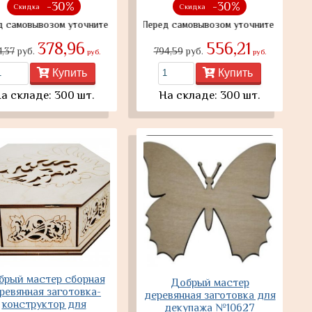
-30%
-30%
Скидка
Скидка
ывозом уточните наличие товара
Перед самовывозом уточните наличие товар
378,96
556,21
1,37
руб.
794,59
руб.
руб.
руб.
Купить
Купить
а складе: 300 шт.
На складе: 300 шт.
брый мастер сборная
Добрый мастер
ревянная заготовка-
деревянная заготовка для
конструктор для
декупажа №10627