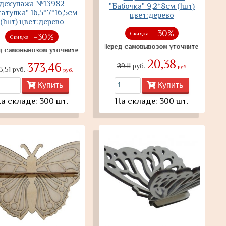
декупажа №13982
"Бабочка" 9,2*8см (1шт)
атулка" 16,5*7*16,5см
цвет:дерево
(1шт) цвет:дерево
-30%
Скидка
-30%
Скидка
Перед самовывозом уточните наличие товар
ывозом уточните наличие товара
20,38
373,46
29,11
руб.
руб.
3,51
руб.
руб.
Купить
Купить
а складе: 300 шт.
На складе: 300 шт.