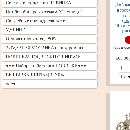
Скатерти, салфетки НОВИНКА
Добрый
деревя
Подбор бисера к схемам "Светлица"
кон
дек
Свадебные принадлежности
"Шкатул
МУЛИНЕ
(1ш
Основы для колец -80%
С
Перед самовывоз
АЛМАЗНАЯ МОЗАИКА на подрамнике
НОВИНКА! ПОДВЕСКИ С ЛИНЗОЙ
609,00
♥♥♥ Наборы с бисером НОВИНКИ♥♥♥
ВЫШИВКА ЛЕНТАМИ -30%
На с
тест