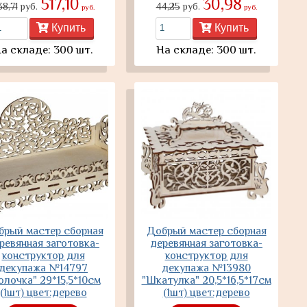
517,10
30,98
38,71
руб.
44,25
руб.
руб.
руб.
Купить
Купить
а складе: 300 шт.
На складе: 300 шт.
брый мастер сборная
Добрый мастер сборная
ревянная заготовка-
деревянная заготовка-
конструктор для
конструктор для
декупажа №14797
декупажа №13980
олочка" 29*15,5*10см
"Шкатулка" 20,5*16,5*17см
(1шт) цвет:дерево
(1шт) цвет:дерево