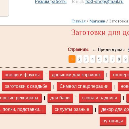
Режим работы
fs21-shop@mail.ru
E-mail:
Главная
/
Магазин
/
Заготовки
Заготовки для д
Страницы
← Предыдущая
1
2
3
4
5
6
7
8
9
|
|
овощи и фрукты
донышки для корзинок
топпер
|
|
заготовки к свадьбе
Символ спецоперации
нов
|
|
|
орские реквизиты
для бани
слова и надписи
|
|
 полки, подставки...
силуэты разные
декор для д
пуговицы