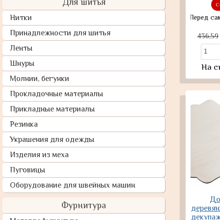
Для шитья
С
Нитки
Перед самовывоз
Принадлежности для шитья
436,59
Ленты
Шнуры
На с
Молнии, бегунки
Прокладочные материалы
Прикладные материалы
Резинка
Украшения для одежды
Изделия из меха
Пуговицы
Оборудование для швейных машин
До
Фурнитура
деревян
декупаж