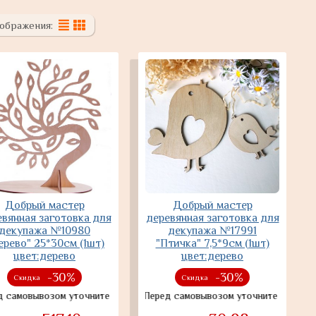
ображения:
Добрый мастер
Добрый мастер
вянная заготовка для
деревянная заготовка для
декупажа №10980
декупажа №17991
ерево" 25*30см (1шт)
"Птичка" 7,5*9см (1шт)
цвет:дерево
цвет:дерево
-30%
-30%
Скидка
Скидка
ывозом уточните наличие товара
Перед самовывозом уточните наличие товар