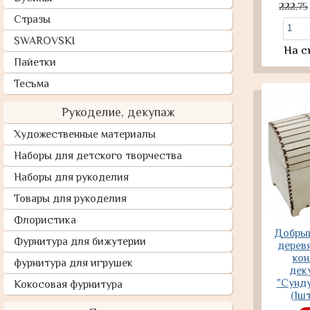
222,75
Стразы
SWAROVSKI
На с
Пайетки
Тесьма
Рукоделие, декупаж
Художественные материалы
Наборы для детского творчества
Наборы для рукоделия
Товары для рукоделия
Флористика
Добрый
Фурнитура для бижутерии
деревя
кон
фурнитура для игрушек
дек
"Сунду
Кокосовая фурнитура
(1ш