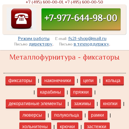
+7 (495) 600-00-01, +7 (495) 600-00-50
+7-977-644-98-00
Режим работы
fs21-shop@mail.ru
E-mail:
директору
.
в техподдержку
.
Письмо
Письмо
Металлофурнитура - фиксаторы
|
|
|
фиксаторы
наконечники
цепи
кольца
|
|
|
карабины
пряжки
|
|
|
декоративные элементы
зажимы
кнопки
|
|
|
люверсы
полукольца
рамки
|
|
хольнитены
крючки
застежки