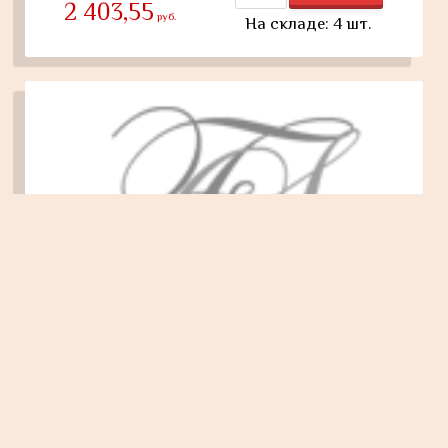
2 403,55
руб.
На складе: 4 шт.
Фиксатор металл 17*5*23мм для одного шнура d 5мм (4шт)
цвет:оксид
Купить
66,92
руб.
На складе: 15 шт.