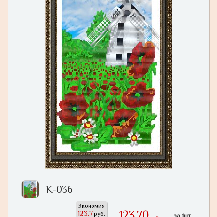
К-036
Экономия
123,70
123.7
руб.
за 1шт