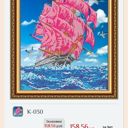
К-030
Экономия
158,56
158.56
руб.
за 1шт