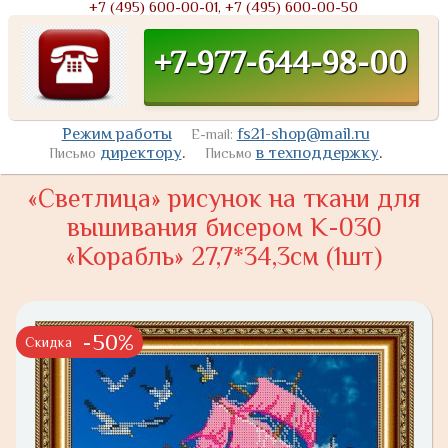
+7 (495) 600-00-01, +7 (495) 600-00-50
+7-977-644-98-00
Режим работы
fs21-shop@mail.ru
E-mail:
директору
.
в техподдержку
.
Письмо
Письмо
«Светлица» рисунок на ткани для
вышивания бисером К-030
«Корабль» 27,7*34,3см (1шт)
-50%
Скидка