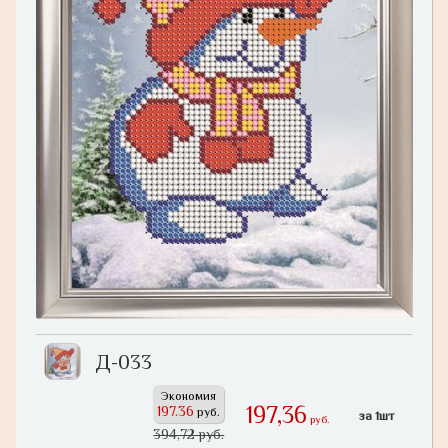
Д-033
Экономия
197,36
197.36
руб.
за 1шт
руб.
394,72 руб.