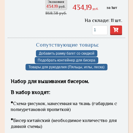
Экономия
434,19
434.19
руб.
за 1шт
руб.
868,38 руб.
На складе: 11 шт.
Сопутствующие товары:
Добавить рамку багет со скидкой
Подобрать контейнер для бисера
Товары для рукоделия (Пяльцы, иглы, леска)
Набор для вышивания бисером.
В набор входят:
*
Схема-рисунок, нанесенная на ткань (габардин с
полиуретановой пропиткой)
*
Бисер китайский (необходимое количество для
данной схемы)