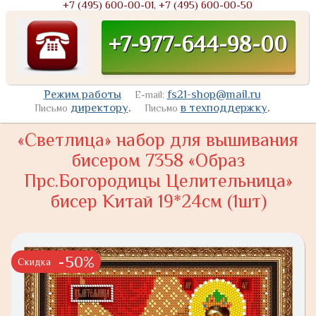
+7 (495) 600-00-01, +7 (495) 600-00-50
+7-977-644-98-00
Режим работы
fs21-shop@mail.ru
E-mail:
директору
.
в техподдержку
.
Письмо
Письмо
«Светлица» набор для вышивания
бисером 7358 «Образ
Прс.Богородицы Целительница»
бисер Китай 19*24см (1шт)
-50%
Скидка