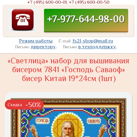
+7 (495) 600-00-01, +7 (495) 600-00-50
+7-977-644-98-00
Режим работы
fs21-shop@mail.ru
E-mail:
директору
.
в техподдержку
.
Письмо
Письмо
«Светлица» набор для вышивания
бисером 7841 «Господь Саваоф»
бисер Китай 19*24см (1шт)
-50%
Скидка