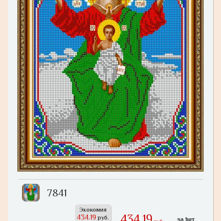
7841
Экономия
434,19
434.19
руб.
за 1шт