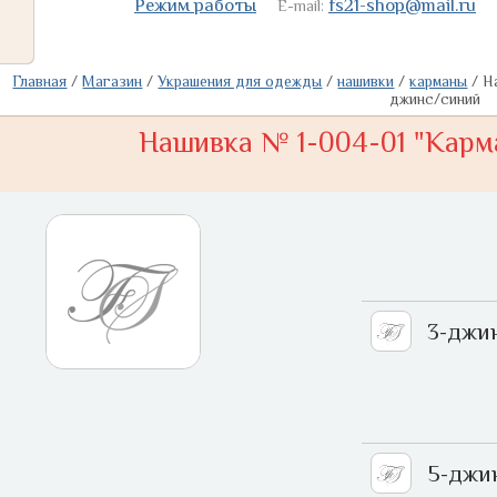
Режим работы
fs21-shop@mail.ru
E-mail:
Главная
/
Магазин
/
Украшения для одежды
/
нашивки
/
карманы
/
Н
джинс/синий
Нашивка № 1-004-01 "Карман
3-джи
5-джи