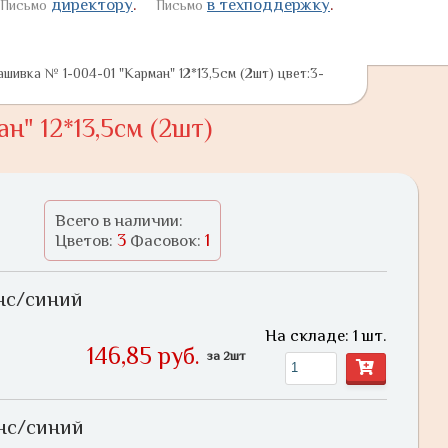
директору
.
в техподдержку
.
Письмо
Письмо
ашивка № 1-004-01 "Карман" 12*13,5см (2шт) цвет:3-
" 12*13,5см (2шт)
Всего в наличии:
3
1
Цветов:
Фасовок:
нс/синий
На складе: 1 шт.
146,85 руб.
за 2шт
нс/синий