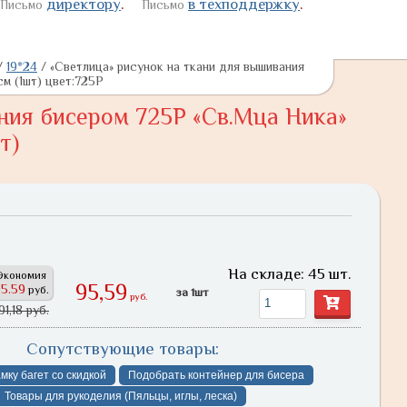
директору
.
в техподдержку
.
Письмо
Письмо
/
19*24
/
«Светлица» рисунок на ткани для вышивания
м (1шт) цвет:725Р
ния бисером 725Р «Св.Мца Ника»
т)
На складе: 45 шт.
Экономия
95,59
95.59
руб.
за 1шт
руб.
91,18 руб.
Сопутствующие товары:
мку багет со скидкой
Подобрать контейнер для бисера
Товары для рукоделия (Пяльцы, иглы, леска)