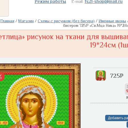
Режим работы
fs21-shop@mail.ru
E-mail:
Главная
/
Магазин
/
Схемы с рисунком (без бисера)
/
Именные иконы
бисером 725Р «Св.Мца Ника» 19*24с
етлица» рисунок на ткани для вышива
19*24см (1ш
725Р
%
1
Добавить ра