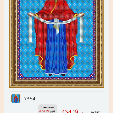
7354
Экономия
434,19
434.19
руб.
за 1шт