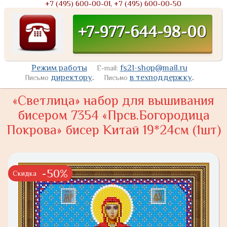
+7 (495) 600-00-01, +7 (495) 600-00-50
+7-977-644-98-00
Режим работы
fs21-shop@mail.ru
E-mail:
директору
.
в техподдержку
.
Письмо
Письмо
«Светлица» набор для вышивания
бисером 7354 «Прсв.Богородица
Покрова» бисер Китай 19*24см (1шт)
-50%
Скидка