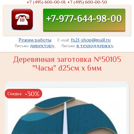
+7 (495) 600-00-01, +7 (495) 600-00-50
+7-977-644-98-00
Режим работы
fs21-shop@mail.ru
E-mail:
директору
.
в техподдержку
.
Письмо
Письмо
Деревянная заготовка №50105
"Часы" d25см х 6мм
-30%
Скидка