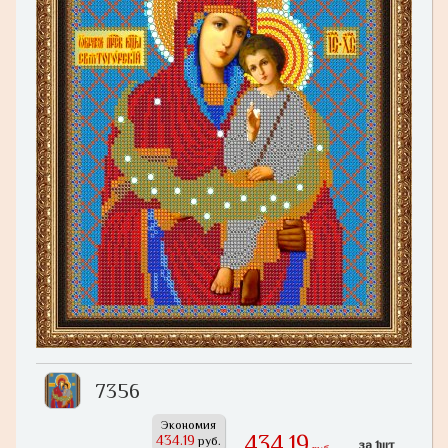
7356
Экономия
434,19
434.19
руб.
за 1шт