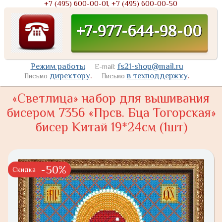
+7 (495) 600-00-01, +7 (495) 600-00-50
+7-977-644-98-00
Режим работы
fs21-shop@mail.ru
E-mail:
директору
.
в техподдержку
.
Письмо
Письмо
«Светлица» набор для вышивания
бисером 7356 «Прсв. Бца Тогорская»
бисер Китай 19*24см (1шт)
-50%
Скидка