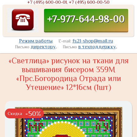
+7 (495) 600-00-01, +7 (495) 600-00-50
+7-977-644-98-00
Режим работы
fs21-shop@mail.ru
E-mail:
директору
.
в техподдержку
.
Письмо
Письмо
«Светлица» рисунок на ткани для
вышивания бисером 359М
«Прc.Богородица Отрада или
Утешение» 12*16см (1шт)
-50%
Скидка