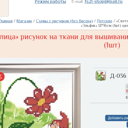
Режим работы
fs21-shop@mail.ru
E-mail:
Главная
/
Магазин
/
Схемы с рисунком (без бисера)
/
Детские
/
«Свет
«Эльфик» 12*16см (1шт) ц
лица» рисунок на ткани для вышивани
(1шт)
Д-036
%
1
Добавить ра