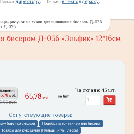
директору
.
в техподдержку
.
Письмо
Письмо
лица» рисунок на ткани для вышивания бисером Д-036
вет:Д-036
я бисером Д-036 «Эльфик» 12*16см
На складе: 45 шт.
Экономия
65,78
65.78
руб.
за 1шт
руб.
31,55 руб.
Сопутствующие товары:
мку багет со скидкой
Подобрать контейнер для бисера
Товары для рукоделия (Пяльцы, иглы, леска)