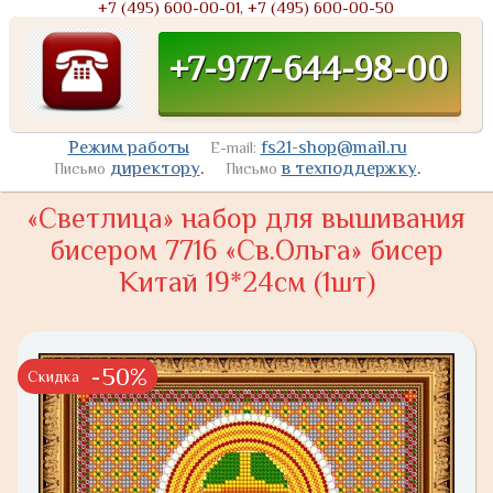
+7 (495) 600-00-01, +7 (495) 600-00-50
+7-977-644-98-00
Режим работы
fs21-shop@mail.ru
E-mail:
директору
.
в техподдержку
.
Письмо
Письмо
«Светлица» набор для вышивания
бисером 7716 «Св.Ольга» бисер
Китай 19*24см (1шт)
-50%
Скидка