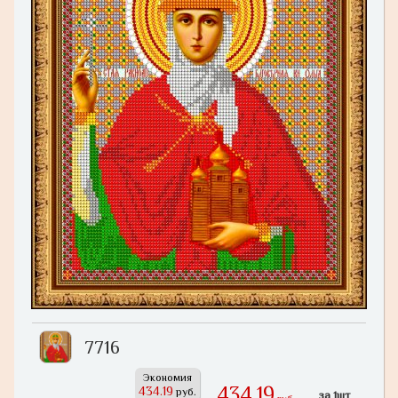
7716
Экономия
434,19
434.19
руб.
за 1шт