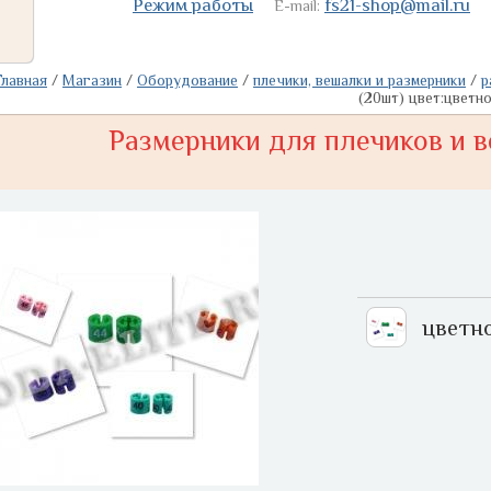
Режим работы
fs21-shop@mail.ru
E-mail:
Главная
/
Магазин
/
Оборудование
/
плечики, вешалки и размерники
/
р
(20шт) цвет:цветн
Размерники для плечиков и 
цветн