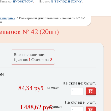
директору
.
в техподдержку
.
Письмо
Письмо
азмерники
/
Размерники для плечиков и вешалок № 42
ой
вешалок № 42 (20шт)
Всего в наличии:
1
2
Цветов:
Фасовок:
ой
На складе: 62 шт.
84,34 руб.
за 20шт
На складе: 5 шт.
1 488,62 руб.
за 500шт