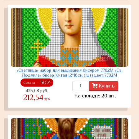
«Светлица» набор для вышивания бисером 7702М «Св.
Людмила» бисер Китай 12*16см (1шт) цвет:7702М
-50%
Скидка
Купить
425,08
руб.
На складе: 20 шт.
212,54
руб.