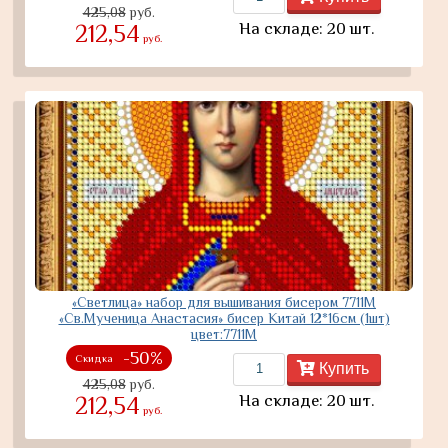
425,08
руб.
На складе: 20 шт.
212,54
руб.
«Светлица» набор для вышивания бисером 7711М
«Св.Мученица Анастасия» бисер Китай 12*16см (1шт)
цвет:7711М
-50%
Скидка
Купить
425,08
руб.
На складе: 20 шт.
212,54
руб.