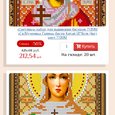
«Светлица» набор для вышивания бисером 7720М
«Св.Мученица Галина» бисер Китай 12*16см (1шт)
цвет:7720М
-50%
Скидка
Купить
425,08
руб.
На складе: 20 шт.
212,54
руб.