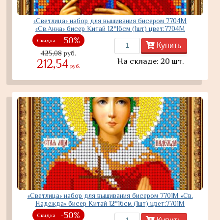
«Светлица» набор для вышивания бисером 7704М
«Св.Анна» бисер Китай 12*16см (1шт) цвет:7704М
-50%
Скидка
Купить
425,08
руб.
На складе: 20 шт.
212,54
руб.
«Светлица» набор для вышивания бисером 7701М «Св.
Надежда» бисер Китай 12*16см (1шт) цвет:7701М
-50%
Скидка