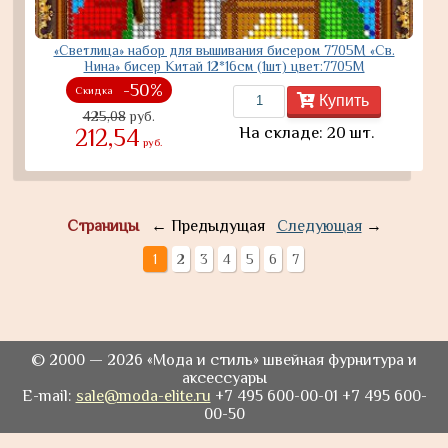
«Светлица» набор для вышивания бисером 7705М «Св.
Нина» бисер Китай 12*16см (1шт) цвет:7705М
-50%
Скидка
Купить
425,08
руб.
На складе: 20 шт.
212,54
руб.
Страницы
← Предыдущая
Следующая
→
1
2
3
4
5
6
7
© 2000 — 2026 «Мода и стиль» швейная фурнитура и
аксессуары
E-mail:
sale@moda-elite.ru
+7 495 600-00-01 +7 495 600-
00-50