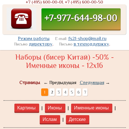
+7 (495) 600-00-01, +7 (495) 600-00-50
+7-977-644-98-00
Режим работы
fs21-shop@mail.ru
E-mail:
директору
.
в техподдержку
.
Письмо
Письмо
Наборы (бисер Китай) -50% -
Именные иконы - 12х16
Страницы
← Предыдущая
Следующая
→
1
2
3
4
5
6
7
|
|
|
Картины
Иконы
Именные иконы
|
Ислам
Детские