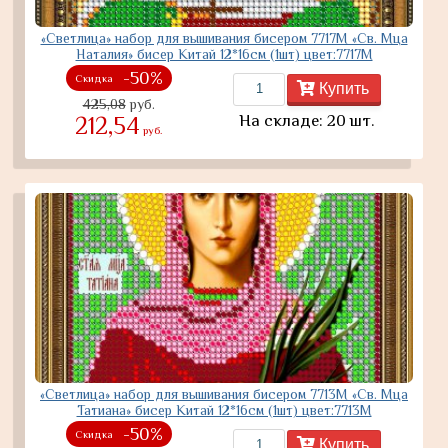
«Светлица» набор для вышивания бисером 7717М «Св. Мца
Наталия» бисер Китай 12*16см (1шт) цвет:7717М
-50%
Скидка
Купить
425,08
руб.
На складе: 20 шт.
212,54
руб.
«Светлица» набор для вышивания бисером 7713М «Св. Мца
Татиана» бисер Китай 12*16см (1шт) цвет:7713М
-50%
Скидка
Купить