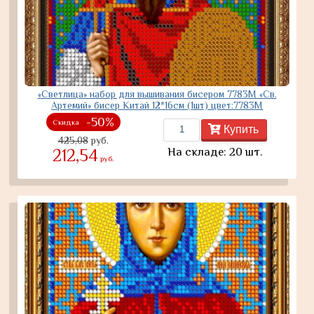
«Светлица» набор для вышивания бисером 7783М «Св.
Артемий» бисер Китай 12*16см (1шт) цвет:7783М
-50%
Скидка
Купить
425,08
руб.
На складе: 20 шт.
212,54
руб.