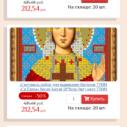
425,08
руб.
На складе: 20 шт.
212,54
руб.
«Светлица» набор для вышивания бисером 7710М
«Св.Елена» бисер Китай 12*16см (1шт) цвет:7710М
-50%
Скидка
Купить
425,08
руб.
На складе: 20 шт.
212,54
руб.