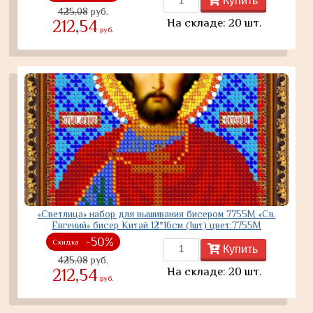
Купить
425,08
руб.
На складе: 20 шт.
212,54
руб.
«Светлица» набор для вышивания бисером 7755М «Св.
Евгений» бисер Китай 12*16см (1шт) цвет:7755М
-50%
Скидка
Купить
425,08
руб.
На складе: 20 шт.
212,54
руб.