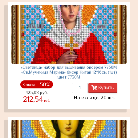
«Светлица» набор для вышивания бисером 7730М
«Св.Мученица Марина» бисер Китай 12*16см (1шт)
цвет:7730М
-50%
Скидка
Купить
425,08
руб.
На складе: 20 шт.
212,54
руб.