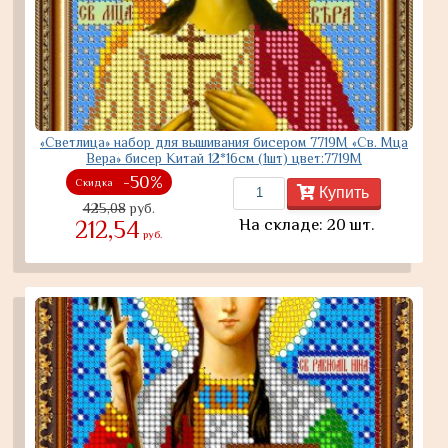
«Светлица» набор для вышивания бисером 7719М «Св. Мца
Вера» бисер Китай 12*16см (1шт) цвет:7719М
-50%
Скидка
Купить
425,08
руб.
На складе: 20 шт.
212,54
руб.