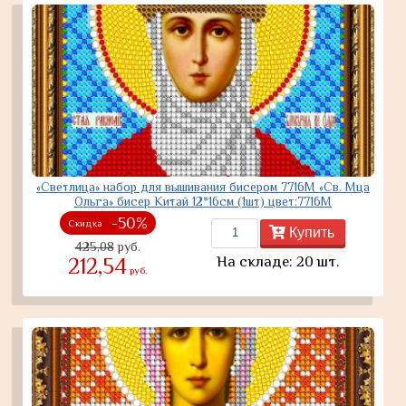
«Светлица» набор для вышивания бисером 7716М «Св. Мца
Ольга» бисер Китай 12*16см (1шт) цвет:7716М
-50%
Скидка
Купить
425,08
руб.
На складе: 20 шт.
212,54
руб.