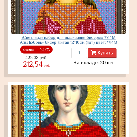
«Светлица» набор для вышивания бисером 7714М
«Св.Любовь» бисер Китай 12*16см (1шт) цвет:7714М
-50%
Скидка
Купить
425,08
руб.
На складе: 20 шт.
212,54
руб.