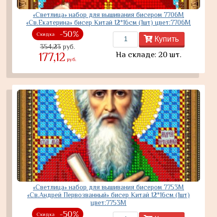
«Светлица» набор для вышивания бисером 7706М
«Св.Екатерина» бисер Китай 12*16см (1шт) цвет:7706М
-50%
Скидка
Купить
354,23
руб.
На складе: 20 шт.
177,12
руб.
«Светлица» набор для вышивания бисером 7753М
«Св.Андрей Первозванный» бисер Китай 12*16см (1шт)
цвет:7753М
-50%
Скидка