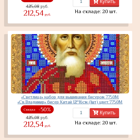
Купить
425,08
руб.
На складе: 20 шт.
212,54
руб.
«Светлица» набор для вышивания бисером 7750М
«Св.Владимир» бисер Китай 12*16см (1шт) цвет:7750М
-50%
Скидка
Купить
425,08
руб.
На складе: 20 шт.
212,54
руб.