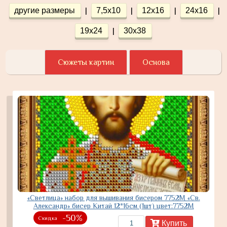
|
|
|
|
другие размеры
7,5х10
12х16
24х16
|
19х24
30х38
Сюжеты картин
Основа
«Светлица» набор для вышивания бисером 7752М «Св.
Александр» бисер Китай 12*16см (1шт) цвет:7752М
-50%
Скидка
Купить