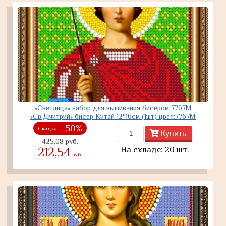
«Светлица» набор для вышивания бисером 7767М
«Св.Дмитрий» бисер Китай 12*16см (1шт) цвет:7767М
-50%
Скидка
Купить
425,08
руб.
На складе: 20 шт.
212,54
руб.